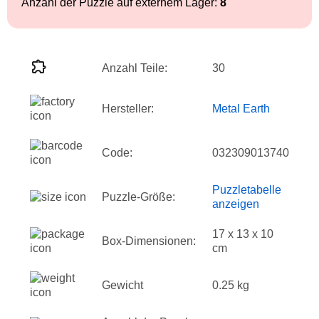
Anzahl der Puzzle auf externem Lager:
8
Anzahl Teile:
30
Hersteller:
Metal Earth
Code:
032309013740
Puzzletabelle
Puzzle-Größe:
anzeigen
17 x 13 x 10
Box-Dimensionen:
cm
Gewicht
0.25 kg