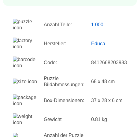
Anzahl Teile:
1 000
Hersteller:
Educa
Code:
8412668203983
Puzzle
68 x 48 cm
Bildabmessungen:
Box-Dimensionen:
37 x 28 x 6 cm
Gewicht
0.81 kg
Anzahl der Puzzle