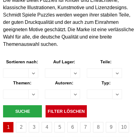
Die Marke bietet Puzzles für Kinder und Erwachsene,
klassische Illustrationen, Kunstmotive und Lizenzdesigns.
Schmidt Spiele Puzzles werden wegen ihrer stabilen Teile,
der guten Druckqualität und der auch zum Einrahmen
geeigneten Motive geschätzt. Die Marke ist eine verlässliche
Wahl für alle, die deutsche Qualität und eine breite
Themenauswahl suchen.
Sortieren nach:
Auf Lager:
Teile:
Themen:
Autoren:
Typ:
1
2
3
4
5
6
7
8
9
10