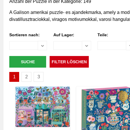
Anzahl der Puzzle in der Kategorie: 149
A Galison amerikai puzzle- es ajandekmarka, amely a modern 
divatillusztraciokkal, viragos motivumokkal, varosi hangul
Sortieren nach:
Auf Lager:
Teile:
1
2
3