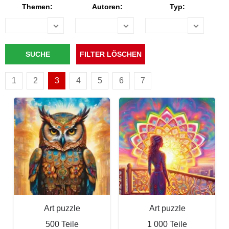
Themen:
Autoren:
Typ:
1
2
3
4
5
6
7
Art puzzle
Art puzzle
500 Teile
1 000 Teile