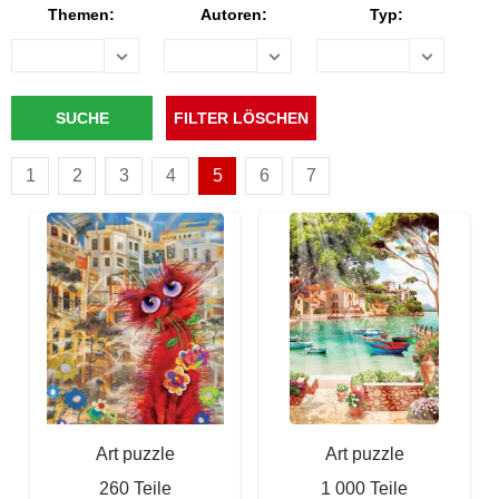
Themen:
Autoren:
Typ:
1
2
3
4
5
6
7
Art puzzle
Art puzzle
260 Teile
1 000 Teile