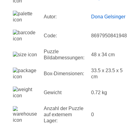
Autor:
Dona Gelsinger
Code:
8697950841948
Puzzle
48 x 34 cm
Bildabmessungen:
33.5 x 23.5 x 5
Box-Dimensionen:
cm
Gewicht
0.72 kg
Anzahl der Puzzle
auf externem
0
Lager: