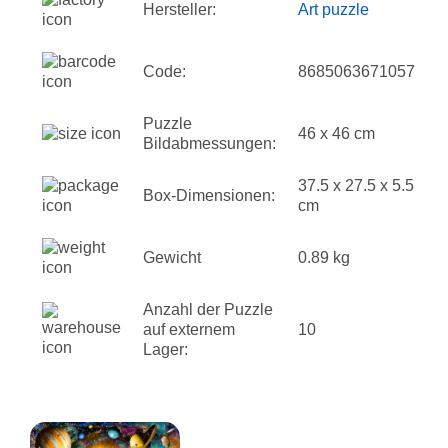
Hersteller:
Art puzzle
Code:
8685063671057
Puzzle
46 x 46 cm
Bildabmessungen:
37.5 x 27.5 x 5.5
Box-Dimensionen:
cm
Gewicht
0.89 kg
Anzahl der Puzzle
auf externem
10
Lager: