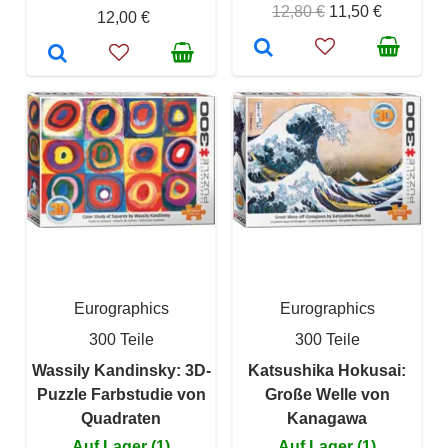
12,80 €
11,50 €
12,00 €
Eurographics
Eurographics
300 Teile
300 Teile
Wassily Kandinsky: 3D-
Katsushika Hokusai:
Puzzle Farbstudie von
Große Welle von
Quadraten
Kanagawa
Auf Lager (1)
Auf Lager (1)