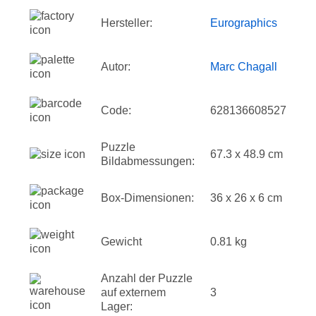
Hersteller:
Eurographics
Autor:
Marc Chagall
Code:
628136608527
Puzzle
67.3 x 48.9 cm
Bildabmessungen:
Box-Dimensionen:
36 x 26 x 6 cm
Gewicht
0.81 kg
Anzahl der Puzzle
auf externem
3
Lager: