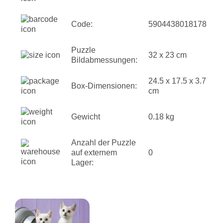
Code:
5904438018178
Puzzle
32 x 23 cm
Bildabmessungen:
24.5 x 17.5 x 3.7
Box-Dimensionen:
cm
Gewicht
0.18 kg
Anzahl der Puzzle
auf externem
0
Lager: