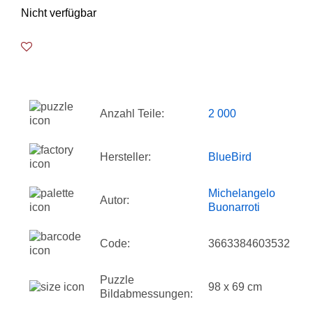
Nicht verfügbar
Anzahl Teile:
2 000
Hersteller:
BlueBird
Michelangelo
Autor:
Buonarroti
Code:
3663384603532
Puzzle
98 x 69 cm
Bildabmessungen: