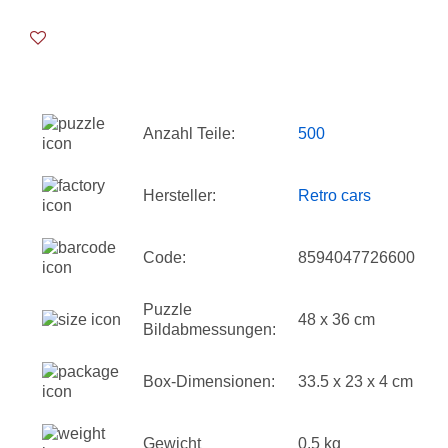
Anzahl Teile:
500
Hersteller:
Retro cars
Code:
8594047726600
Puzzle
48 x 36 cm
Bildabmessungen:
Box-Dimensionen:
33.5 x 23 x 4 cm
Gewicht
0.5 kg