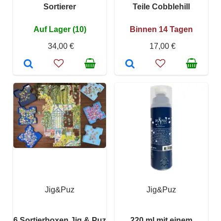
Sortierer
Teile Cobblehill
Auf Lager (10)
Binnen 14 Tagen
34,00 €
17,00 €
Jig&Puz
Jig&Puz
6 Sortierboxen Jig & Puz
220 ml mit einem