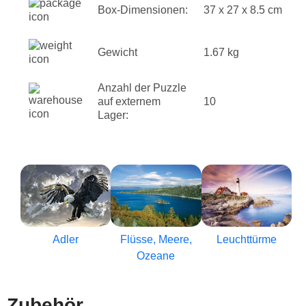
Box-Dimensionen:
37 x 27 x 8.5 cm
Gewicht
1.67 kg
Anzahl der Puzzle
auf externem
10
Lager:
Adler
Flüsse, Meere,
Leuchttürme
Ozeane
Zubehör