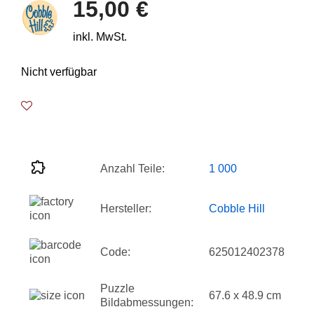
15,00 €
inkl. MwSt.
Nicht verfügbar
Anzahl Teile:
1 000
Hersteller:
Cobble Hill
Code:
625012402378
Puzzle
67.6 x 48.9 cm
Bildabmessungen: