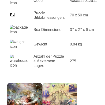
Code:
4005555012511
Puzzle
70 x 50 cm
Bildabmessungen:
Box-Dimensionen:
37 x 27 x 6 cm
Gewicht
0.84 kg
Anzahl der Puzzle
auf externem
275
Lager: