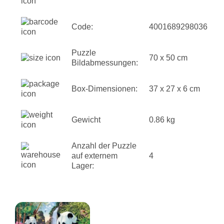
Code:
4001689298036
Puzzle
70 x 50 cm
Bildabmessungen:
Box-Dimensionen:
37 x 27 x 6 cm
Gewicht
0.86 kg
Anzahl der Puzzle
auf externem
4
Lager: