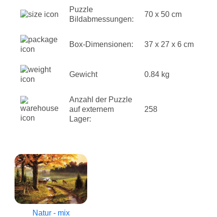
Puzzle
70 x 50 cm
Bildabmessungen:
Box-Dimensionen:
37 x 27 x 6 cm
Gewicht
0.84 kg
Anzahl der Puzzle
auf externem
258
Lager:
Natur - mix