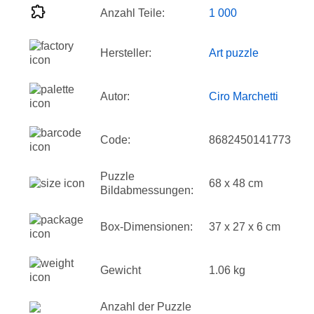
Anzahl Teile:
1 000
Hersteller:
Art puzzle
Autor:
Ciro Marchetti
Code:
8682450141773
Puzzle
68 x 48 cm
Bildabmessungen:
Box-Dimensionen:
37 x 27 x 6 cm
Gewicht
1.06 kg
Anzahl der Puzzle