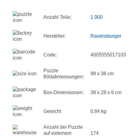
Anzahl Teile:
1 000
Hersteller:
Ravensburger
Code:
4005555017103
Puzzle
98 x 38 cm
Bildabmessungen:
Box-Dimensionen:
38 x 28 x 6 cm
Gewicht
0.84 kg
Anzahl der Puzzle
auf externem
174