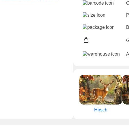
C
P
B
G
A
Hirsch