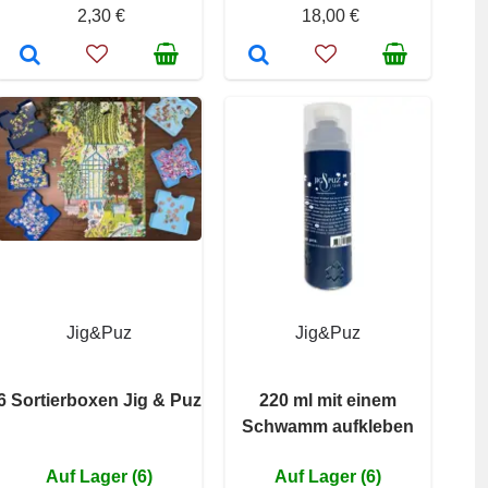
2,30 €
18,00 €
Jig&Puz
Jig&Puz
6 Sortierboxen Jig & Puz
220 ml mit einem
Schwamm aufkleben
Auf Lager (6)
Auf Lager (6)