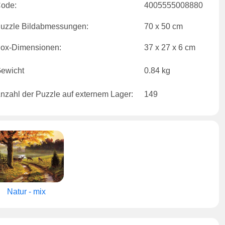
ode:
4005555008880
uzzle Bildabmessungen:
70 x 50 cm
ox-Dimensionen:
37 x 27 x 6 cm
ewicht
0.84 kg
nzahl der Puzzle auf externem Lager:
149
Natur - mix