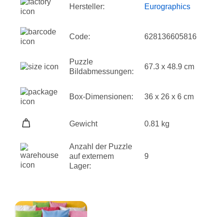
Hersteller:
Eurographics
Code:
628136605816
Puzzle
67.3 x 48.9 cm
Bildabmessungen:
Box-Dimensionen:
36 x 26 x 6 cm
Gewicht
0.81 kg
Anzahl der Puzzle
auf externem
9
Lager: